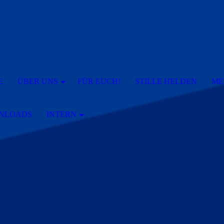
E
ÜBER UNS
FÜR EUCH!
STILLE HELDEN
ME
NLOADS
INTERN