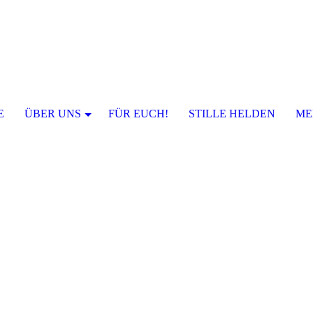
E
ÜBER UNS
FÜR EUCH!
STILLE HELDEN
ME