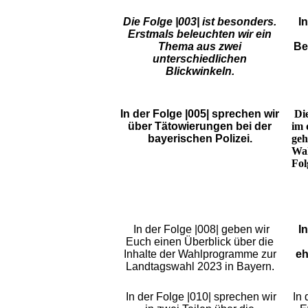
Die Folge |003| ist besonders.
I
Erstmals beleuchten wir ein
Thema aus zwei
Be
unterschiedlichen
Blickwinkeln.
In der Folge |005| sprechen wir
Di
über Tätowierungen bei der
im 
bayerischen Polizei.
geh
Wah
Fol
In der Folge |008| geben wir
I
Euch einen Überblick über die
Inhalte der Wahlprogramme zur
eh
Landtagswahl 2023 in Bayern.
In der Folge |010| sprechen wir
In 