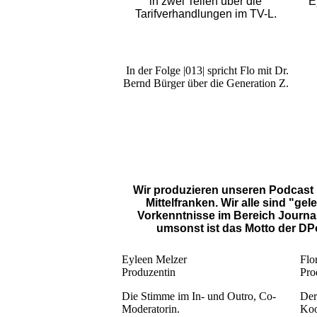
in zwei Teilen über die
E
Tarifverhandlungen im TV-L.
In der Folge |013| spricht Flo mit Dr.
Bernd Bürger über die Generation Z.
Wir produzieren unseren Podcast 
Mittelfranken. Wir alle sind "ge
Vorkenntnisse im Bereich Journa
umsonst ist das Motto der DPo
Eyleen Melzer
Flo
Produzentin
Pro
Die Stimme im In- und Outro, Co-
Der
Moderatorin.
Koo