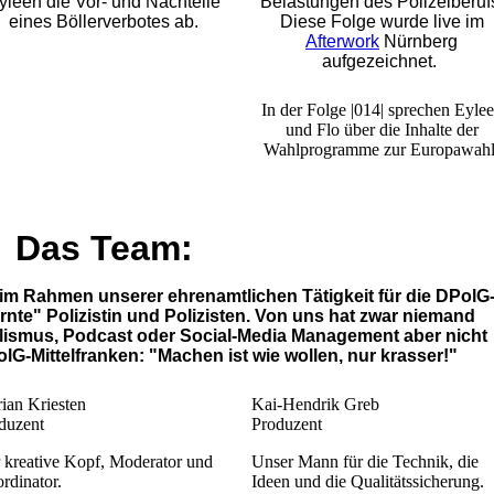
yleen die Vor- und Nachteile
Belastungen des Polizeiberuf
eines Böllerverbotes ab.
Diese Folge wurde live im
Afterwork
Nürnberg
aufgezeichnet.
In der Folge |014| sprechen Eyle
und Flo über die Inhalte der
Wahlprogramme zur Europawahl
Das Team:
im Rahmen unserer ehrenamtlichen Tätigkeit für die DPolG
lernte" Polizistin und Polizisten. Von uns hat zwar niemand
lismus, Podcast oder Social-Media Management aber nicht
lG-Mittelfranken: "Machen ist wie wollen, nur krasser!"
rian Kriesten
Kai-Hendrik Greb
duzent
Produzent
 kreative Kopf, Moderator und
Unser Mann für die Technik, die
rdinator.
Ideen und die Qualitätssicherung.