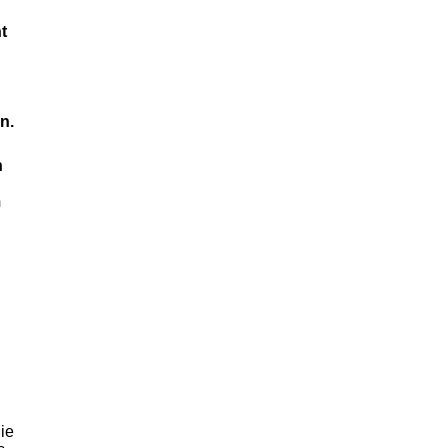
t
n.
h
m
ie