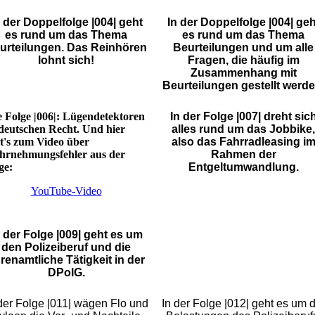
n der Doppelfolge |004| geht
In der Doppelfolge |004| geh
es rund um das Thema
es rund um das Thema
urteilungen. Das Reinhören
Beurteilungen und um alle
lohnt sich!
Fragen, die häufig im
Zusammenhang mit
Beurteilungen gestellt werde
e Folge |006|: Lügendetektoren
In der Folge |007| dreht sic
deutschen Recht. Und hier
alles rund um das Jobbike,
t's zum Video über
also das Fahrradleasing i
rnehmungsfehler aus der
Rahmen der
ge:
Entgeltumwandlung.
YouTube-Video
n der Folge |009| geht es um
den Polizeiberuf und die
renamtliche Tätigkeit in der
DPolG.
der Folge |011| wägen Flo und
In der Folge |012| geht es um d